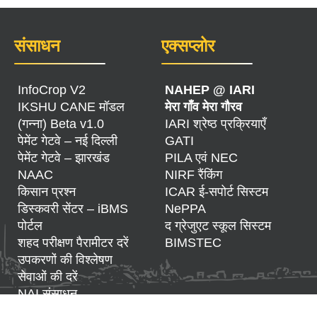
संसाधन
एक्सप्लोर
InfoCrop V2
NAHEP @ IARI
IKSHU CANE मॉडल
मेरा गाँव मेरा गौरव
(गन्ना) Beta v1.0
IARI श्रेष्ठ प्रक्रियाएँ
पेमेंट गेटवे – नई दिल्ली
GATI
पेमेंट गेटवे – झारखंड
PILA एवं NEC
NAAC
NIRF रैंकिंग
किसान प्रश्न
ICAR ई-सपोर्ट सिस्टम
डिस्कवरी सेंटर – iBMS
NePPA
पोर्टल
द ग्रेजुएट स्कूल सिस्टम
शहद परीक्षण पैरामीटर दरें
BIMSTEC
उपकरणों की विश्लेषण
सेवाओं की दरें
NAI संसाधन
DOMIS – माइक्रो