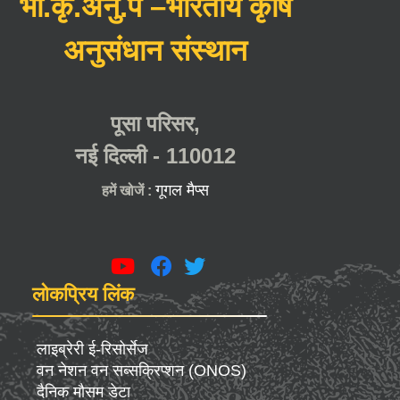
भा.कृ.अनु.प –भारतीय कृषि
अनुसंधान संस्थान
पूसा परिसर,
नई दिल्ली - 110012
गूगल मैप्स
हमें खोजें :
लोकप्रिय लिंक
लाइब्रेरी ई-रिसोर्सेज
वन नेशन वन सब्सक्रिप्शन (ONOS)
दैनिक मौसम डेटा